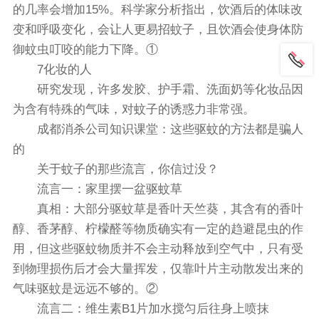
的几率会增加15%。科学家分析指出，饮酒后的体味改
变和呼吸变化，会让人更易招蚊子，且饮酒会使身体防
御蚊虫叮咬的能力下降。①
7化妆的人
研究发现，许多发胶、护手霜、洗面奶等化妆品因
为含有特殊的气味，对蚊子的诱惑力非常强。
成都消杀公司知识课堂：这些驱蚊的方法都是骗人
的
关于蚊子的那些流言，你信过没？
流言一：家里摆一盆驱蚊草
真相：大部分驱蚊草是香叶天竺葵，其含有的香叶
醇、香茅醇、柠檬醛等物质确实有一定的趋避昆虫的作
用，但这些驱蚊物质并不会主动释放到空气中，只有受
到物理损伤后才会大量挥发，仅靠叶片主动散发出来的
气味驱蚊是远远不够的。②
流言二：维生素B1片加水搅匀后往身上喷抹