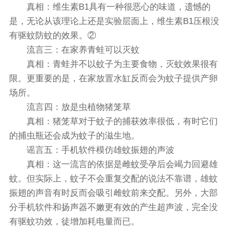
真相：维生素B1具有一种很恶心的味道，遗憾的
是，无论从该理论上还是实验层面上，维生素B1压根没
有驱蚊防蚊的效果。②
流言三：在家养青蛙可以灭蚊
真相：青蛙并不以蚊子为主要食物，灭蚊效果很有
限。更重要的是，在家放置水缸反而会为蚊子提供产卵
场所。
流言四：放是虫植物猪笼草
真相：猪笼草对于蚊子的捕获效率很低，有时它们
的捕虫瓶还会成为蚊子的滋生地。
谣言五：手机软件模仿雄蚊振翅的声波
真相：这一流言的依据是雌蚊受孕后会竭力回避雄
蚊。但实际上，蚊子不会重复交配的说法不靠谱，雄蚊
振翅的声音有时反而会吸引雌蚊前来交配。另外，大部
分手机软件和扬声器不嫩更有效的产生超声波，完全没
有驱蚊功效，徒增加耗电量而已。